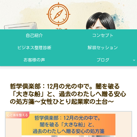
自己紹介
コンセプト
ビジネス整理診断
解説セッション
お客様の声
ブログ
哲学倶楽部：12月の光の中で。闇を破る
「大きな船」と、過去のわたしへ贈る安心
の処方箋～女性ひとり起業家の土台～
心と体を整える