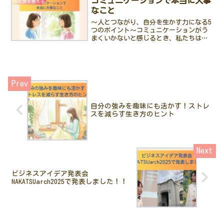
コミュニケーションで本当に大事
心と体を整える
なこと
〜人とつながり、自分を生かす力になる5
つのポイント〜コミュニケーションがう
まくいかないと感じるとき、私たちはつ
い「話し方」や「伝え方」を工夫しよう
とします。でも、これまでの経験を振り
返ってみて、私が一番大切だと感じてい
るのは、テクニック以前...
自分の強みを趣味にも活かす！ストレ
スを減らす生き方のヒント
ビジネスアイデア発表会
NAKATSUarch2025で発表しました！！