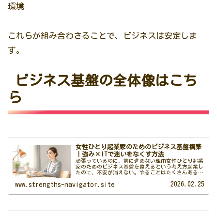
環境
これらが組み合わさることで、ビジネスは安定しま
す。
ビジネス基盤の全体像はこち
ら
女性ひとり起業家のためのビジネス基盤構築
｜強み×ITで迷いをなくす方法
頑張っているのに、前に進めない理由女性ひとり起業
家のためのビジネス基盤を整えるという考え方起業し
たのに、不安が消えない。やることはたくさんあるの
に、何から手をつければいいのか分からない。SNSも更
2026.02.25
www.strengths-navigator.site
新している。学びにも投資している。それでも、...